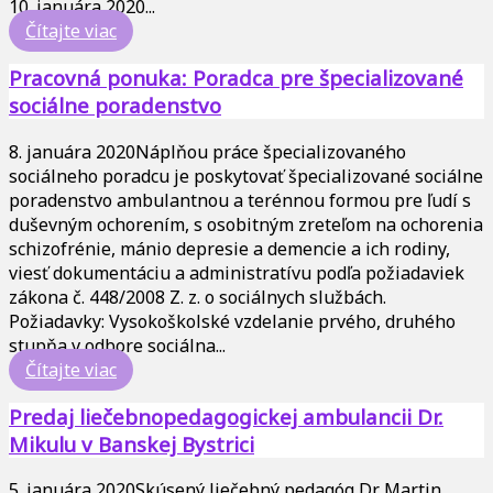
10. januára 2020
...
Čítajte viac
Pracovná ponuka: Poradca pre špecializované
sociálne poradenstvo
8. januára 2020
Náplňou práce špecializovaného
sociálneho poradcu je poskytovať špecializované sociálne
poradenstvo ambulantnou a terénnou formou pre ľudí s
duševným ochorením, s osobitným zreteľom na ochorenia
schizofrénie, mánio depresie a demencie a ich rodiny,
viesť dokumentáciu a administratívu podľa požiadaviek
zákona č. 448/2008 Z. z. o sociálnych službách.
Požiadavky: Vysokoškolské vzdelanie prvého, druhého
stupňa v odbore sociálna...
Čítajte viac
Predaj liečebnopedagogickej ambulancii Dr.
Mikulu v Banskej Bystrici
5. januára 2020
Skúsený liečebný pedagóg Dr. Martin