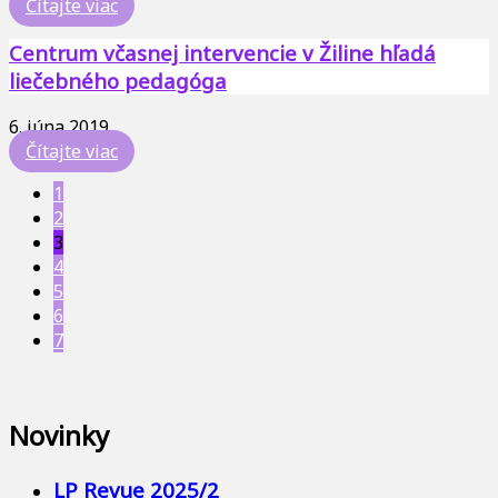
Čítajte viac
Centrum včasnej intervencie v Žiline hľadá
liečebného pedagóga
6. júna 2019
...
Čítajte viac
1
2
3
4
5
6
7
Novinky
LP Revue 2025/2