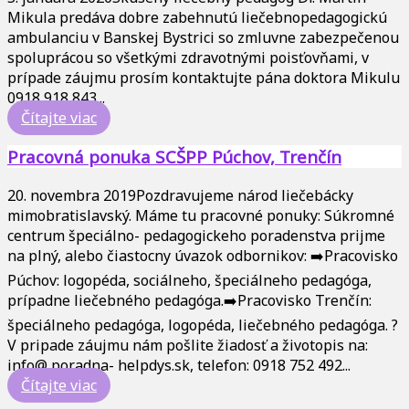
Mikula predáva dobre zabehnutú liečebnopedagogickú
ambulanciu v Banskej Bystrici so zmluvne zabezpečenou
spoluprácou so všetkými zdravotnými poisťovňami, v
prípade záujmu prosím kontaktujte pána doktora Mikulu
0918 918 843...
Čítajte viac
Pracovná ponuka SCŠPP Púchov, Trenčín
20. novembra 2019
Pozdravujeme národ liečebácky
mimobratislavský. Máme tu pracovné ponuky: Súkromné
centrum špeciálno- pedagogickeho poradenstva prijme
na plný, alebo čiastocny úvazok odbornikov: ➡️Pracovisko
Púchov: logopéda, sociálneho, špeciálneho pedagóga,
prípadne liečebného pedagóga.➡️Pracovisko Trenčín:
špeciálneho pedagóga, logopéda, liečebného pedagóga. ?
V pripade záujmu nám pošlite žiadosť a životopis na:
info@ poradna- helpdys.sk, telefon: 0918 752 492...
Čítajte viac