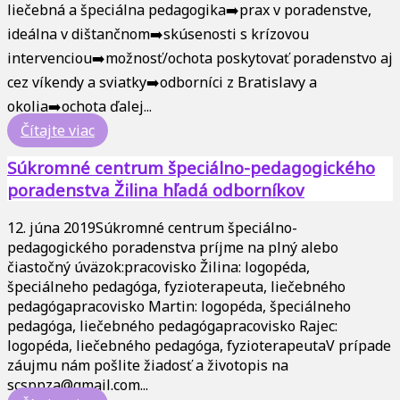
liečebná a špeciálna pedagogika➡️prax v poradenstve,
ideálna v dištančnom➡️skúsenosti s krízovou
intervenciou➡️možnosť/ochota poskytovať poradenstvo aj
cez víkendy a sviatky➡️odborníci z Bratislavy a
okolia➡️ochota ďalej...
Čítajte viac
Súkromné centrum špeciálno-pedagogického
poradenstva Žilina hľadá odborníkov
12. júna 2019
Súkromné centrum špeciálno-
pedagogického poradenstva príjme na plný alebo
čiastočný úväzok:pracovisko Žilina: logopéda,
špeciálneho pedagóga, fyzioterapeuta, liečebného
pedagógapracovisko Martin: logopéda, špeciálneho
pedagóga, liečebného pedagógapracovisko Rajec:
logopéda, liečebného pedagóga, fyzioterapeutaV prípade
záujmu nám pošlite žiadosť a životopis na
scsppza@gmail.com...