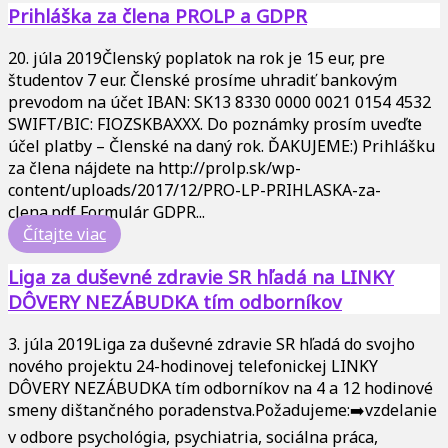
Prihláška za člena PROLP a GDPR
20. júla 2019
Členský poplatok na rok je 15 eur, pre
študentov 7 eur. Členské prosíme uhradiť bankovým
prevodom na účet IBAN: SK13 8330 0000 0021 0154 4532
SWIFT/BIC: FIOZSKBAXXX. Do poznámky prosím uveďte
účel platby – Členské na daný rok. ĎAKUJEME:) Prihlášku
za člena nájdete na http://prolp.sk/wp-
content/uploads/2017/12/PRO-LP-PRIHLASKA-za-
clena.pdf Formulár GDPR...
Čítajte viac
Liga za duševné zdravie SR hľadá na LINKY
DÔVERY NEZÁBUDKA tím odborníkov
3. júla 2019
Liga za duševné zdravie SR hľadá do svojho
nového projektu 24-hodinovej telefonickej LINKY
DÔVERY NEZÁBUDKA tím odborníkov na 4 a 12 hodinové
smeny dištančného poradenstva.Požadujeme:➡️vzdelanie
v odbore psychológia, psychiatria, sociálna práca,