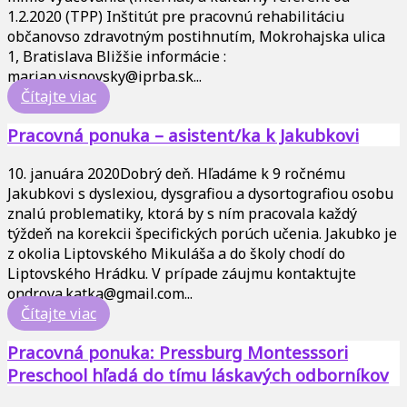
1.2.2020 (TPP) Inštitút pre pracovnú rehabilitáciu
občanovso zdravotným postihnutím, Mokrohajska ulica
1, Bratislava Bližšie informácie :
marian.visnovsky@iprba.sk...
Čítajte viac
Pracovná ponuka – asistent/ka k Jakubkovi
10. januára 2020
Dobrý deň. Hľadáme k 9 ročnému
Jakubkovi s dyslexiou, dysgrafiou a dysortografiou osobu
znalú problematiky, ktorá by s ním pracovala každý
týždeň na korekcii špecifických porúch učenia. Jakubko je
z okolia Liptovského Mikuláša a do školy chodí do
Liptovského Hrádku. V prípade záujmu kontaktujte
ondrova.katka@gmail.com...
Čítajte viac
Pracovná ponuka: Pressburg Montesssori
Preschool hľadá do tímu láskavých odborníkov