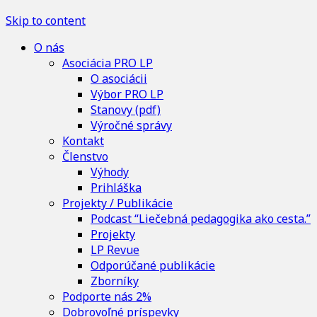
Skip to content
O nás
Asociácia PRO LP
O asociácii
Výbor PRO LP
Stanovy (pdf)
Výročné správy
Kontakt
Členstvo
Výhody
Prihláška
Projekty / Publikácie
Podcast “Liečebná pedagogika ako cesta.”
Projekty
LP Revue
Odporúčané publikácie
Zborníky
Podporte nás 2%
Dobrovoľné príspevky