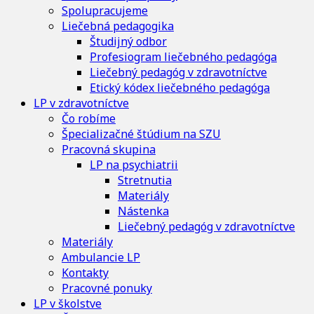
Spolupracujeme
Liečebná pedagogika
Študijný odbor
Profesiogram liečebného pedagóga
Liečebný pedagóg v zdravotníctve
Etický kódex liečebného pedagóga
LP v zdravotníctve
Čo robíme
Špecializačné štúdium na SZU
Pracovná skupina
LP na psychiatrii
Stretnutia
Materiály
Nástenka
Liečebný pedagóg v zdravotníctve
Materiály
Ambulancie LP
Kontakty
Pracovné ponuky
LP v školstve