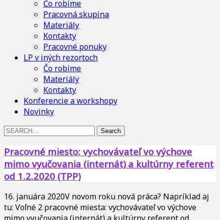
Čo robíme
Pracovná skupina
Materiály
Kontakty
Pracovné ponuky
LP v iných rezortoch
Čo robíme
Materiály
Kontakty
Konferencie a workshopy
Novinky
Search
for:
Pracovné miesto: vychovávateľ vo výchove
mimo vyučovania (internát) a kultúrny referent
od 1.2.2020 (TPP)
16. januára 2020
V novom roku nová práca? Napríklad aj
tu: Voľné 2 pracovné miesta: vychovávateľ vo výchove
mimo vyučovania (internát) a kultúrny referent od