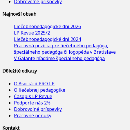
Dobrovoľné príspevky
Najnovší obsah
Liečebnopedagogické dni 2026
LP Revue 2025/2
Liečebnopedagogické dni 2024
Pracovná pozícia pre liečebného pedagóga,
špeciálneho pedagóga či logopéda v Bratislave
V Galante hľadáme špeciálneho pedagóga
Dôležité odkazy
O Asociácií PRO LP
O liečebnej pedagogike
Časopis LP Revue
Podporte nás 2%
Dobrovoľné príspevky
Pracovné ponuky
Kontakt