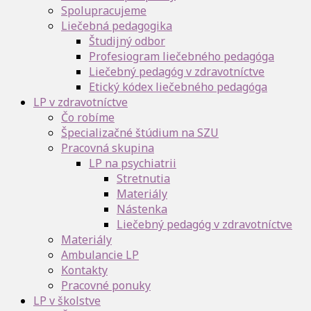
Spolupracujeme
Liečebná pedagogika
Študijný odbor
Profesiogram liečebného pedagóga
Liečebný pedagóg v zdravotníctve
Etický kódex liečebného pedagóga
LP v zdravotníctve
Čo robíme
Špecializačné štúdium na SZU
Pracovná skupina
LP na psychiatrii
Stretnutia
Materiály
Nástenka
Liečebný pedagóg v zdravotníctve
Materiály
Ambulancie LP
Kontakty
Pracovné ponuky
LP v školstve