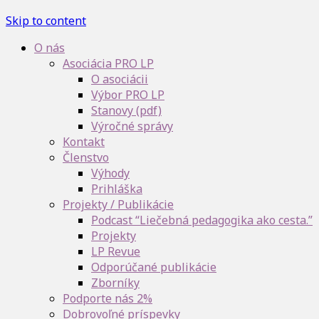
Skip to content
O nás
Asociácia PRO LP
O asociácii
Výbor PRO LP
Stanovy (pdf)
Výročné správy
Kontakt
Členstvo
Výhody
Prihláška
Projekty / Publikácie
Podcast “Liečebná pedagogika ako cesta.”
Projekty
LP Revue
Odporúčané publikácie
Zborníky
Podporte nás 2%
Dobrovoľné príspevky