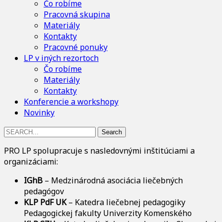
Čo robíme
Pracovná skupina
Materiály
Kontakty
Pracovné ponuky
LP v iných rezortoch
Čo robíme
Materiály
Kontakty
Konferencie a workshopy
Novinky
Search
for:
PRO LP spolupracuje s nasledovnými inštitúciami a
organizáciami:
IGhB
– Medzinárodná asociácia liečebných
pedagógov
KLP PdF UK
– Katedra liečebnej pedagogiky
Pedagogickej fakulty Univerzity Komenského