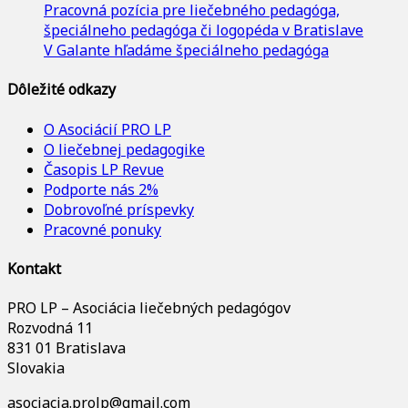
Pracovná pozícia pre liečebného pedagóga,
špeciálneho pedagóga či logopéda v Bratislave
V Galante hľadáme špeciálneho pedagóga
Dôležité odkazy
O Asociácií PRO LP
O liečebnej pedagogike
Časopis LP Revue
Podporte nás 2%
Dobrovoľné príspevky
Pracovné ponuky
Kontakt
PRO LP – Asociácia liečebných pedagógov
Rozvodná 11
831 01 Bratislava
Slovakia
asociacia.prolp@gmail.com