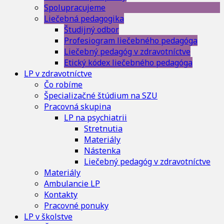
Spolupracujeme
Liečebná pedagogika
Študijný odbor
Profesiogram liečebného pedagóga
Liečebný pedagóg v zdravotníctve
Etický kódex liečebného pedagóga
LP v zdravotníctve
Čo robíme
Špecializačné štúdium na SZU
Pracovná skupina
LP na psychiatrii
Stretnutia
Materiály
Nástenka
Liečebný pedagóg v zdravotníctve
Materiály
Ambulancie LP
Kontakty
Pracovné ponuky
LP v školstve