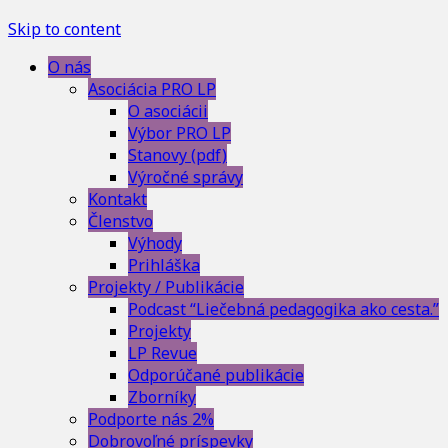
Skip to content
O nás
Asociácia PRO LP
O asociácii
Výbor PRO LP
Stanovy (pdf)
Výročné správy
Kontakt
Členstvo
Výhody
Prihláška
Projekty / Publikácie
Podcast “Liečebná pedagogika ako cesta.”
Projekty
LP Revue
Odporúčané publikácie
Zborníky
Podporte nás 2%
Dobrovoľné príspevky