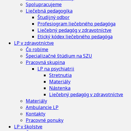
Spolupracujeme
Liečebná pedagogika
Študijný odbor
Profesiogram liečebného pedagóga
Liečebný pedagóg v zdravotníctve
Etický kódex liečebného pedagóga
LP v zdravotníctve
Čo robíme
Špecializačné štúdium na SZU
Pracovná skupina
LP na psychiatrii
Stretnutia
Materiály
Nástenka
Liečebný pedagóg v zdravotníctve
Materiály
Ambulancie LP
Kontakty
Pracovné ponuky
LP v školstve