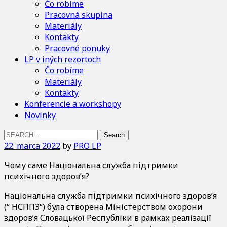
Čo robíme
Pracovná skupina
Materiály
Kontakty
Pracovné ponuky
LP v iných rezortoch
Čo robíme
Materiály
Kontakty
Konferencie a workshopy
Novinky
Search
for:
22. marca 2022
by
PRO LP
Чому саме Національна служба підтримки
психічного здоров’я?
Національна служба підтримки психічного здоров’я
(“ НСППЗ“) була створена Міністерством охорони
здоров’я Словацької Республіки в рамках реалізації