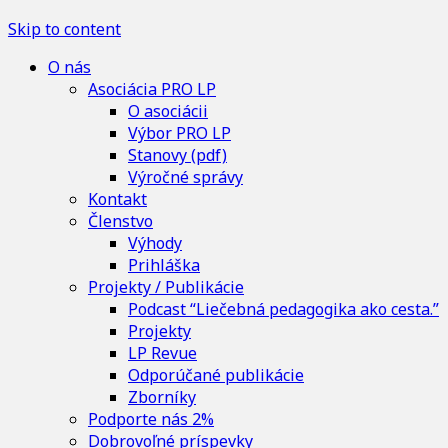
Skip to content
O nás
Asociácia PRO LP
O asociácii
Výbor PRO LP
Stanovy (pdf)
Výročné správy
Kontakt
Členstvo
Výhody
Prihláška
Projekty / Publikácie
Podcast “Liečebná pedagogika ako cesta.”
Projekty
LP Revue
Odporúčané publikácie
Zborníky
Podporte nás 2%
Dobrovoľné príspevky