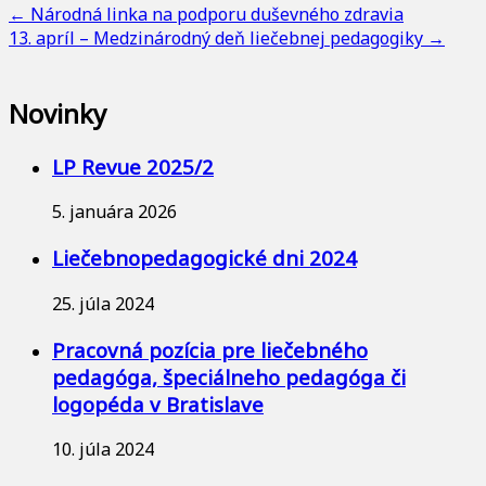
←
Národná linka na podporu duševného zdravia
13. apríl – Medzinárodný deň liečebnej pedagogiky
→
Novinky
LP Revue 2025/2
5. januára 2026
Liečebnopedagogické dni 2024
25. júla 2024
Pracovná pozícia pre liečebného
pedagóga, špeciálneho pedagóga či
logopéda v Bratislave
10. júla 2024