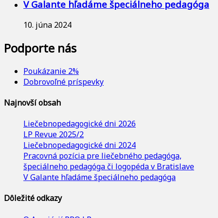
V Galante hľadáme špeciálneho pedagóga
10. júna 2024
Podporte nás
Poukázanie 2%
Dobrovoľné príspevky
Najnovší obsah
Liečebnopedagogické dni 2026
LP Revue 2025/2
Liečebnopedagogické dni 2024
Pracovná pozícia pre liečebného pedagóga,
špeciálneho pedagóga či logopéda v Bratislave
V Galante hľadáme špeciálneho pedagóga
Dôležité odkazy