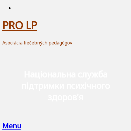
PRO LP
Asociácia liečebných pedagógov
Національна служба
підтримки психічного
здоров’я
Menu