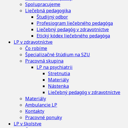
Spolupracujeme
Liečebná pedagogika
Študijný odbor
Profesiogram liečebného pedagóga
Liečebný pedagóg v zdravotníctve
Etický kódex liečebného pedagóga
LP v zdravotníctve
Čo robíme
Špecializačné štúdium na SZU
Pracovná skupina
LP na psychiatrii
Stretnutia
Materiály
Nástenka
Liečebný pedagóg v zdravotníctve
Materiály
Ambulancie LP
Kontakty
Pracovné ponuky
LP v školstve