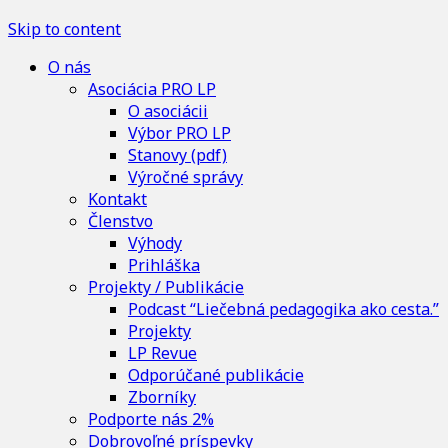
Skip to content
O nás
Asociácia PRO LP
O asociácii
Výbor PRO LP
Stanovy (pdf)
Výročné správy
Kontakt
Členstvo
Výhody
Prihláška
Projekty / Publikácie
Podcast “Liečebná pedagogika ako cesta.”
Projekty
LP Revue
Odporúčané publikácie
Zborníky
Podporte nás 2%
Dobrovoľné príspevky