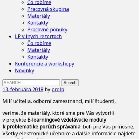
Čo robíme
Pracovná skupina
Materiály
Kontakty
Pracovné ponuky
LP v iných rezortoch
Čo robíme
Materiály
Kontakty
Konferencie a workshopy
Novinky
Search
for:
13. februára 2018
by
prolp
Milí učitelia, odborní zamestnanci, milí študenti,
veríme, že materiály, ktoré sme pre Vás vytvorili
v projekte
E-learningové vzdelávacie moduly
k problematike porúch správania
, boli pre Vás prínosné.
Všetky elektronické učebnice a ďalšie informácie nájdete