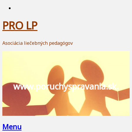
PRO LP
Asociácia liečebných pedagógov
www.poruchyspravania.sk.
Menu