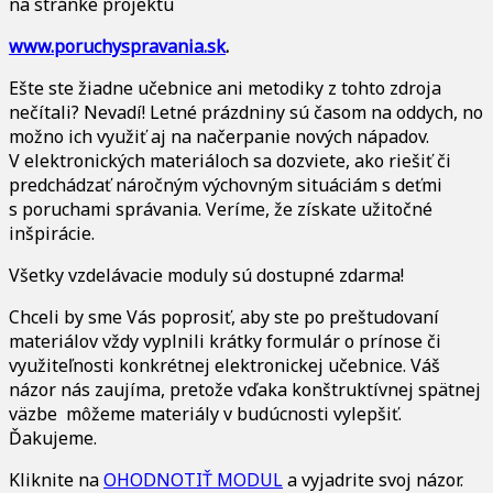
na stránke projektu
www.poruchyspravania.sk
.
Ešte ste žiadne učebnice ani metodiky z tohto zdroja
nečítali? Nevadí! Letné prázdniny sú časom na oddych, no
možno ich využiť aj na načerpanie nových nápadov.
V elektronických materiáloch sa dozviete, ako riešiť či
predchádzať náročným výchovným situáciám s deťmi
s poruchami správania. Veríme, že získate užitočné
inšpirácie.
Všetky vzdelávacie moduly sú dostupné zdarma!
Chceli by sme Vás poprosiť, aby ste po preštudovaní
materiálov vždy vyplnili krátky formulár o prínose či
využiteľnosti konkrétnej elektronickej učebnice. Váš
názor nás zaujíma, pretože vďaka konštruktívnej spätnej
väzbe môžeme materiály v budúcnosti vylepšiť.
Ďakujeme.
Kliknite na
OHODNOTIŤ MODUL
a vyjadrite svoj názor.