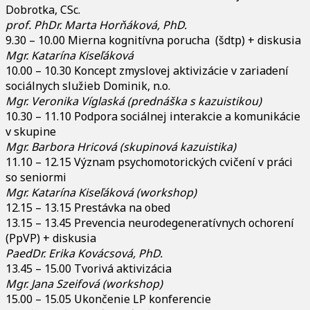
Dobrotka, CSc.
prof. PhDr. Marta Horňáková, PhD.
9.30 – 10.00 Mierna kognitívna porucha (šdtp) + diskusia
Mgr. Katarína Kiseľáková
10.00 – 10.30 Koncept zmyslovej aktivizácie v zariadení
sociálnych služieb Dominik, n.o.
Mgr. Veronika Víglaská (prednáška s kazuistikou)
10.30 – 11.10 Podpora sociálnej interakcie a komunikácie
v skupine
Mgr. Barbora Hricová (skupinová kazuistika)
11.10 – 12.15 Význam psychomotorických cvičení v práci
so seniormi
Mgr. Katarína Kiseľáková (workshop)
12.15 – 13.15 Prestávka na obed
13.15 – 13.45 Prevencia neurodegeneratívnych ochorení
(PpVP) + diskusia
PaedDr. Erika Kovácsová, PhD.
13.45 – 15.00 Tvorivá aktivizácia
Mgr. Jana Szeifová (workshop)
15.00 – 15.05 Ukončenie LP konferencie