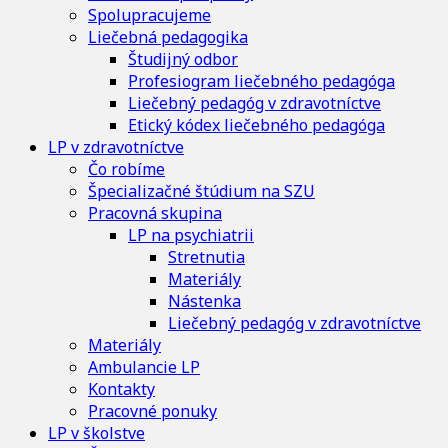
Spolupracujeme
Liečebná pedagogika
Študijný odbor
Profesiogram liečebného pedagóga
Liečebný pedagóg v zdravotníctve
Etický kódex liečebného pedagóga
LP v zdravotníctve
Čo robíme
Špecializačné štúdium na SZU
Pracovná skupina
LP na psychiatrii
Stretnutia
Materiály
Nástenka
Liečebný pedagóg v zdravotníctve
Materiály
Ambulancie LP
Kontakty
Pracovné ponuky
LP v školstve