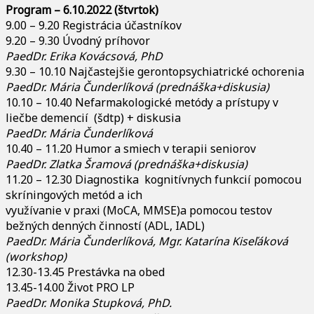
Program – 6.10.2022 (štvrtok)
9.00 – 9.20 Registrácia účastníkov
9.20 – 9.30 Úvodný príhovor
PaedDr. Erika Kovácsová, PhD
9.30 – 10.10 Najčastejšie gerontopsychiatrické ochorenia
PaedDr. Mária Čunderlíková (prednáška+diskusia)
10.10 – 10.40 Nefarmakologické metódy a prístupy v
liečbe demencií (šdtp) + diskusia
PaedDr. Mária Čunderlíková
10.40 – 11.20 Humor a smiech v terapii seniorov
PaedDr. Zlatka Šramová (prednáška+diskusia)
11.20 – 12.30 Diagnostika kognitívnych funkcií pomocou
skríningových metód a ich
využívanie v praxi (MoCA, MMSE)a pomocou testov
bežných denných činností (ADL, IADL)
PaedDr. Mária Čunderlíková, Mgr. Katarína Kiseľáková
(workshop)
12.30-13.45 Prestávka na obed
13.45-14.00 Život PRO LP
PaedDr. Monika Stupková, PhD.