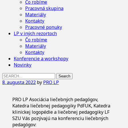
Čo robíme
Pracovná skupina
Materiály
Kontakty
Pracovné ponuky
LP v iných rezortoch
Čo robíme
Materiály
Kontakty
Konferencie a workshopy
Novinky
Search
for:
8. augusta 2022
by
PRO LP
PRO LP Asociácia liečebných pedagógov,
Katedra liečebnej pedagogiky PdFUK, Katedra
klinickej logopédie a liečebnej pedagogiky LF
SZU Vás pozývajú na konferenciu liečebných
pedagógov: