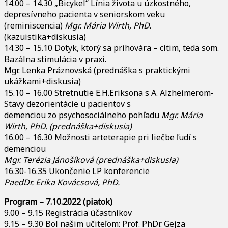
14.00 – 14.30 „Bicykel“ Línia života u úzkostného,
depresívneho pacienta v seniorskom veku
(reminiscencia)
Mgr. Mária Wirth, PhD.
(kazuistika+diskusia)
14.30 – 15.10 Dotyk, ktorý sa prihovára – cítim, teda som.
Bazálna stimulácia v praxi.
Mgr. Lenka Práznovská (prednáška s praktickými
ukážkami+diskusia)
15.10 – 16.00 Stretnutie E.H.Eriksona s A. Alzheimerom-
Stavy dezorientácie u pacientov s
demenciou zo psychosociálneho pohľadu
Mgr. Mária
Wirth, PhD. (prednáška+diskusia)
16.00 – 16.30 Možnosti arteterapie pri liečbe ľudí s
demenciou
Mgr. Terézia Jánošíková (prednáška+diskusia)
16.30-16.35 Ukončenie LP konferencie
PaedDr. Erika Kovácsová, PhD.
Program – 7.10.2022 (piatok)
9.00 – 9.15 Registrácia účastníkov
9.15 – 9.30 Bol našim učiteľom: Prof. PhDr. Gejza