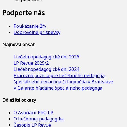
Podporte nás
Poukázanie 2%
Dobrovoľné príspevky
Najnovší obsah
Liečebnopedagogické dni 2026
LP Revue 2025/2
Liečebnopedagogické dni 2024
Pracovná pozícia pre liečebného pedagóga,
špeciálneho pedagóga či logopéda v Bratislave
V Galante hľadáme špeciálneho pedagóga
Dôležité odkazy
O Asociácií PRO LP
O liečebnej pedagogike
Časopis LP Revue