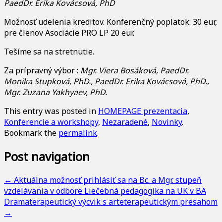
PaedDr. Erika Kovácsová, PhD
Možnosť udelenia kreditov. Konferenčný poplatok: 30 eur,
pre členov Asociácie PRO LP 20 eur.
Tešíme sa na stretnutie.
Za prípravný výbor :
Mgr. Viera Bosáková, PaedDr.
Monika Stupková, PhD., PaedDr. Erika Kovácsová, PhD.
,
Mgr. Zuzana Yakhyaev, PhD.
This entry was posted in
HOMEPAGE prezentacia
,
Konferencie a workshopy
,
Nezaradené
,
Novinky
.
Bookmark the
permalink
.
Post navigation
←
Aktuálna možnosť prihlásiť sa na Bc. a Mgr. stupeň
vzdelávania v odbore Liečebná pedagogika na UK v BA
Dramaterapeutický výcvik s arteterapeutickým presahom
→