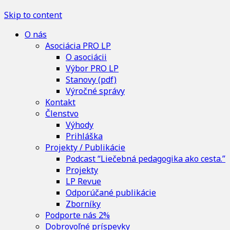
Skip to content
O nás
Asociácia PRO LP
O asociácii
Výbor PRO LP
Stanovy (pdf)
Výročné správy
Kontakt
Členstvo
Výhody
Prihláška
Projekty / Publikácie
Podcast “Liečebná pedagogika ako cesta.”
Projekty
LP Revue
Odporúčané publikácie
Zborníky
Podporte nás 2%
Dobrovoľné príspevky