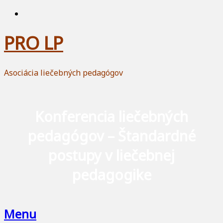
PRO LP
Asociácia liečebných pedagógov
Konferencia liečebných
pedagógov – Štandardné
postupy v liečebnej
pedagogike
Menu